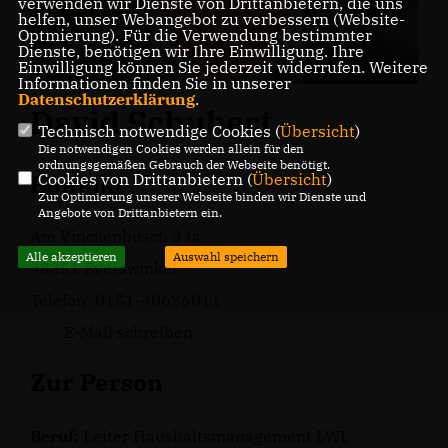
verwenden wir Dienste von Drittanbietern, die uns
helfen, unser Webangebot zu verbessern (Website-
Optmierung). Für die Verwendung bestimmter
Dienste, benötigen wir Ihre Einwilligung. Ihre
Einwilligung können Sie jederzeit widerrufen. Weitere
Informationen finden Sie in unserer
Datenschutzerklärung
.
David Schubert
Technisch notwendige Cookies (
Übersicht
)
Die notwendigen Cookies werden allein für den
ordnungsgemäßen Gebrauch der Webseite benötigt.
Kontakt
Cookies von Drittanbietern (
Übersicht
)
Zur Optimierung unserer Webseite binden wir Dienste und
Angebote von Drittanbietern ein.
Am Vinckenbusch 34a
Alle akzeptieren
Auswahl speichern
48351 Everswinkel
Telefon: 0151-40636011
E-Mail schreiben
Zur Person
Beruf:
Leiter Haushaltsmanagement LWL