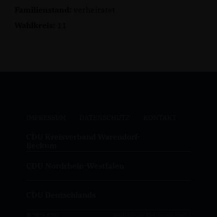
Familienstand:
verheiratet
Wahlkreis:
11
IMPRESSUM
DATENSCHUTZ
KONTAKT
CDU Kreisverband Warendorf-
Beckum
CDU Nordrhein-Westfalen
CDU Deutschlands
© 2026 CDU
Realisation: Sharkness Media