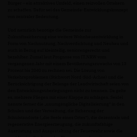
Bürger – ein attraktives Umfeld, einen reizvollen Ortskern
zu schaffen. Dafür sei das Gemeinde-Entwicklungskonzept
von zentraler Bedeutung.
Und natürlich benötige die Gemeinde zur
Zukunftssicherung eine weitere Wohnbauentwicklung in
Form von Nachnutzung, Nachverdichtung und Neubau und
auch in Bezug auf kleinteilig, seniorengerecht und
bezahlbar. Zumal laut Prognose von IT.NRW vom
vergangenen Jahr mit einem Bevölkerungszuwachs von 13
Prozent bis 2040 zu rechnen sei. Die Lösung von
Verkehrsproblemen (Stichwort Nord-Süd-Achse) und die
Berücksichtigung der Belange der Landwirtschaft seien von
den Entwicklungsüberlegungen nicht zu trennen. Da gelte
es, mehrere Fliegen mit einer Klappe zu schlagen. Seidel
nannte ferner die „unumgängliche Digitalisierung“ in den
Schulen und der Verwaltung, die Sicherung der
Schulstandorte („die Seele eines Ortes“), die dezentrale und
regenerative Energieerzeugung, die zukunftsfähige
Ausrüstung und Ausgestaltung der Feuerwehr sowie die