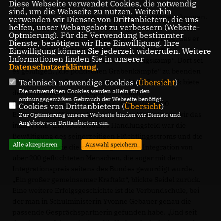
Diese Webseite verwendet Cookies, die notwendig
sind, um die Webseite zu nutzen. Weiterhin
Fünf Jahre zu bilanzieren – das hätte lange dauern können.
verwenden wir Dienste von Drittanbietern, die uns
helfen, unser Webangebot zu verbessern (Website-
Deshalb konzentrierte sich der Bürgermeister auf drei
Optmierung). Für die Verwendung bestimmter
Highlights aus seiner Sicht. Dazu gehörte ein Erbe, das er
Dienste, benötigen wir Ihre Einwilligung. Ihre
aus der Zeit seines Vorgängers Ludger Banken
Einwilligung können Sie jederzeit widerrufen. Weitere
Informationen finden Sie in unserer
übernommen hatte: das Baugebiet „Königskamp“. Dort sei
Datenschutzerklärung
.
es gelungen, „die politischen Grabenkämpfe“ zu beenden
und ins weitere Prozedere einzusteigen. Zum Glück biete
Technisch notwendige Cookies (
Übersicht
)
Die notwendigen Cookies werden allein für den
der Landesentwicklungsplan nun auch
ordnungsgemäßen Gebrauch der Webseite benötigt.
Entwicklungsmöglichkeiten in Orten unter 2000
Cookies von Drittanbietern (
Übersicht
)
Einwohnern. „Wir werden sie nutzen. Maßvoll, wie wir das
Zur Optimierung unserer Webseite binden wir Dienste und
Angebote von Drittanbietern ein.
immer tun.“ Ein bedeutsames Handlungsfeld war die
Bewältigung des seinerzeitigen Flüchtlingsstroms und die
Alle akzeptieren
Auswahl speichern
Aufnahme sowie die sofort beginnende Integration von
über 200 geflüchteten Menschen, die sogar mit dem
Integrationspreis seitens des Bundes gewürdigt wurde.
Ein großer gemeinsamer Kraftakt“, blickte Seidel zurück.
Eine weitere Erfolgsgeschichte ist die Verbundschule, bei
der man in Schulministerin Yvonne Gebauer genau die
passende Gesprächspartnerin gefunden habe. „Und seit