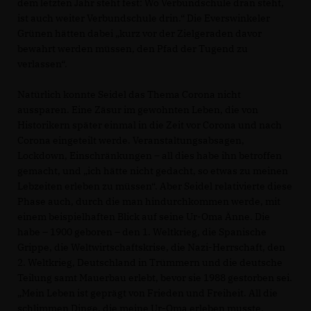
dem letzten Jahr steht fest: Wo Verbundschule dran steht,
ist auch weiter Verbundschule drin.“ Die Everswinkeler
Grünen hätten dabei „kurz vor der Zielgeraden davor
bewahrt werden müssen, den Pfad der Tugend zu
verlassen“.
Natürlich konnte Seidel das Thema Corona nicht
aussparen. Eine Zäsur im gewohnten Leben, die von
Historikern später einmal in die Zeit vor Corona und nach
Corona eingeteilt werde. Veranstaltungsabsagen,
Lockdown, Einschränkungen – all dies habe ihn betroffen
gemacht, und „ich hätte nicht gedacht, so etwas zu meinen
Lebzeiten erleben zu müssen“. Aber Seidel relativierte diese
Phase auch, durch die man hindurchkommen werde, mit
einem beispielhaften Blick auf seine Ur-Oma Änne. Die
habe – 1900 geboren – den 1. Weltkrieg, die Spanische
Grippe, die Weltwirtschaftskrise, die Nazi-Herrschaft, den
2. Weltkrieg, Deutschland in Trümmern und die deutsche
Teilung samt Mauerbau erlebt, bevor sie 1988 gestorben sei.
Mein Leben ist geprägt von Frieden und Freiheit. All die
schlimmen Dinge, die meine Ur-Oma erleben musste,