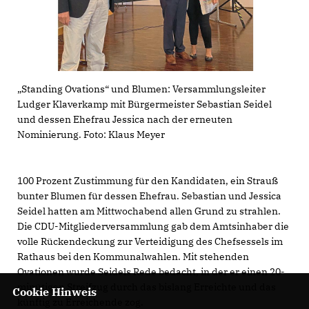
Standing Ovations“ und Blumen: Versammlungsleiter
Ludger Klaverkamp mit Bürgermeister Sebastian Seidel
und dessen Ehefrau Jessica nach der erneuten
Nominierung. Foto: Klaus Meyer
100 Prozent Zustimmung für den Kandidaten, ein Strauß
bunter Blumen für dessen Ehefrau. Sebastian und Jessica
Seidel hatten am Mittwochabend allen Grund zu strahlen.
Die CDU-Mitgliederversammlung gab dem Amtsinhaber die
volle Rückendeckung zur Verteidigung des Chefsessels im
Rathaus bei den Kommunalwahlen. Mit stehenden
Ovationen wurde Seidels Rede bedacht, in der er einen 20-
minütigen Streifzug durch das bislang Erreichte und das
Cookie Hinweis
künftig zu Erreichende zog.